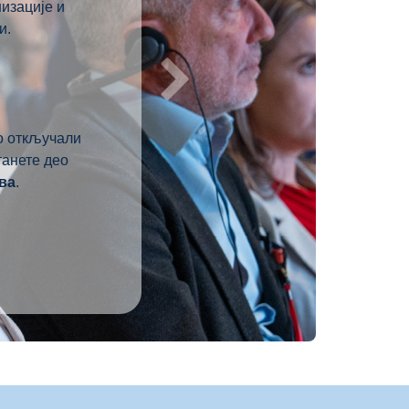
низације и
и.
но откључали
танете део
ва
.