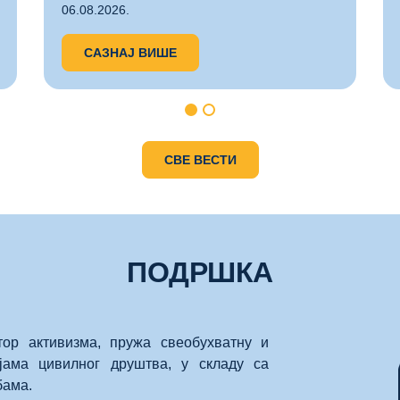
06.08.2026.
САЗНАЈ ВИШЕ
СВЕ ВЕСТИ
ПОДРШКА
тор активизма, пружа свеобухватну и
јама цивилног друштва, у складу са
бама.