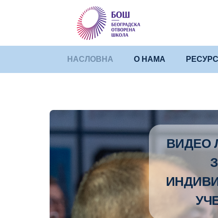
НАСЛОВНА
О НАМА
РЕСУРС
ВИДЕО 
рганизација
ЕДАЈ ОВДЕ
ИНДИВ
УЧ