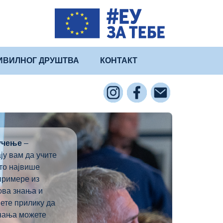
ИВИЛНОГ ДРУШТВА
КОНТАКТ
 учење
–
ТРЕНИНЗИ И
ју вам да учите
МЕНТОРСТВА
 то највише
примере из
нова знања и
ете прилику да
знања можете