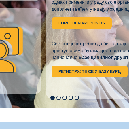
одмах применити у раду своје орга
допринети већем утицају у заједниц
EURCTRENINZI.BOS.RS
Све што је потребно да бисте трај
приступ овим обукама јесте да пос
националне
Базе цивилног друшт
РЕГИСТРУЈТЕ СЕ У БАЗУ ЕУРЦ