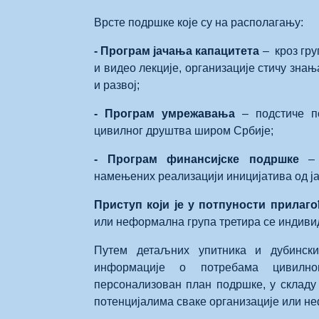
Врсте подршке које су на располагању:
- Програм јачања капацитета
– кроз гру
и видео лекције, организације стичу зна
и развој;
- Програм умрежавања
– подстиче п
цивилног друштва широм Србије;
- Програм финансијске подршке
– о
намењених реализацији иницијатива од ј
Приступ који је у потпуности прилаг
или неформална група третира се индиви
Путем детаљних упитника и дубински
информације о потребама цивилно
персонализован план подршке, у складу
потенцијалима сваке организације или н