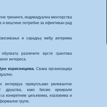
пне тренинге, индивидуална менторства
ња и вештине потребне за ефективан рад
овезивање и сарадњу међу актерима
бухвата различите врсте грантова
авног интереса.
ођен корисницима.
Свака организација
дуално.
х интервјуа прикупљамо релевантне
г друштва, како бисмо креирали
 са конкретним циљевима, изазовима и
еформалне групе.