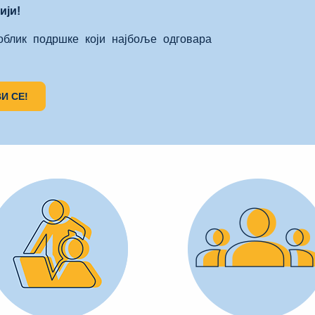
ији!
облик подршке који најбоље одговара
И СЕ!