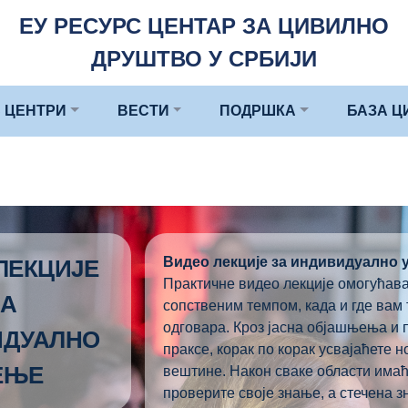
ЕУ РЕСУРС ЦЕНТАР ЗА ЦИВИЛНО
ДРУШТВО У СРБИЈИ
 ЦЕНТРИ
ВЕСТИ
ПОДРШКА
БАЗА Ц
Видео л
екције за индивидуално
ЛЕКЦИЈЕ
Практичне видео лекције омогућава
ЗА
сопственим темпом, када и где вам
одговара. Кроз јасна објашњења и 
ИДУАЛНО
праксе, корак по корак усвајаћете 
ЕЊЕ
вештине. Након сваке области имаћ
проверите своје знање, а стечена 