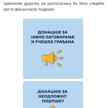
Цивилном друштву на располагању ће бити следеће
врсте финансијске подршке: