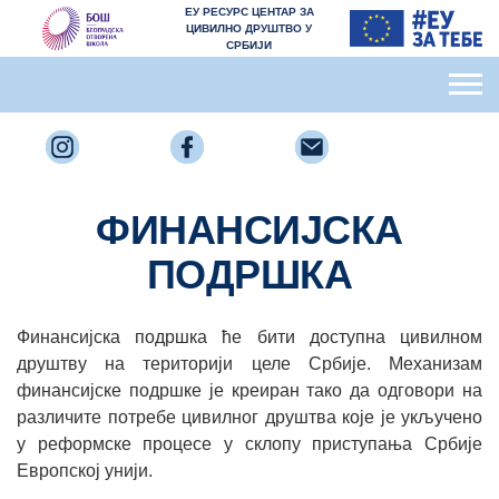
ЕУ РЕСУРС ЦЕНТАР ЗА
ЦИВИЛНО ДРУШТВО У
СРБИЈИ
ФИНАНСИЈСКА
ПОДРШКА
Финансијска подршка ће бити доступна цивилном
друштву на територији целе Србије. Механизам
финансијске подршке је креиран тако да одговори на
различите потребе цивилног друштва које је укључено
у реформске процесе у склопу приступања Србије
Европској унији.