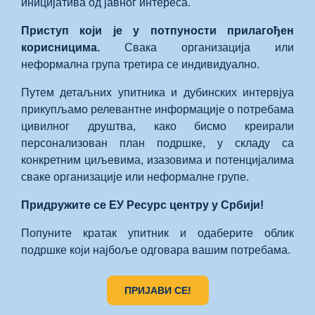
иницијатива од јавног интереса.
Приступ који је у потпуности прилагођен
корисницима.
Свака организација или
неформална група третира се индивидуално.
Путем детаљних упитника и дубинских интервјуа
прикупљамо релевантне информације о потребама
цивилног друштва, како бисмо креирали
персонализован план подршке, у складу са
конкретним циљевима, изазовима и потенцијалима
сваке организације или неформалне групе.
Придружите се ЕУ Ресурс центру у Србији!
Попуните кратак упитник и одаберите облик
подршке који најбоље одговара вашим потребама.
ПРИЈАВИ СЕ!