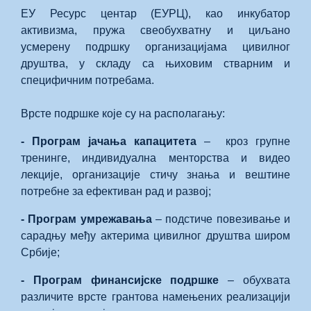
ЕУ Ресурс центар (ЕУРЦ), као инкубатор
активизма, пружа свеобухватну и циљано
усмерену подршку организацијама цивилног
друштва, у складу са њиховим стварним и
специфичним потребама.
Врсте подршке које су на располагању:
- Програм јачања капацитета
– кроз групне
тренинге, индивидуална менторства и видео
лекције, организације стичу знања и вештине
потребне за ефективан рад и развој;
- Програм умрежавања
– подстиче повезивање и
сарадњу међу актерима цивилног друштва широм
Србије;
- Програм финансијске подршке
– обухвата
различите врсте грантова намењених реализацији