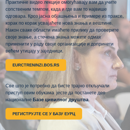
Практичне видео лекције омогућавају вам да учите
сопственим темпом, када и где вам то највише
одговара. Кроз јасна објашњења и примере из праксе,
корак по корак усвајаћете нова знања и вештине.
Након сваке области имаћете прилику да проверите
своје знање, а стечена знања можете одмах
применити у раду своје организације и допринети
већем утицају у заједници.
EURCTRENINZI.BOS.RS
Све што је потребно да бисте трајно откључали
приступ овим обукама јесте да постанете део
националне
Базе цивилног друштва
.
РЕГИСТРУЈТЕ СЕ У БАЗУ ЕУРЦ