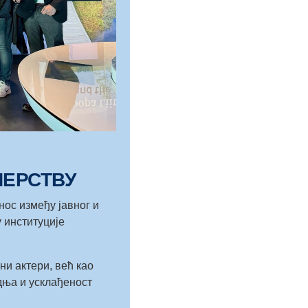
НЕРСТВУ
нос између јавног и
у институције
ни актери, већ као
дња и усклађеност