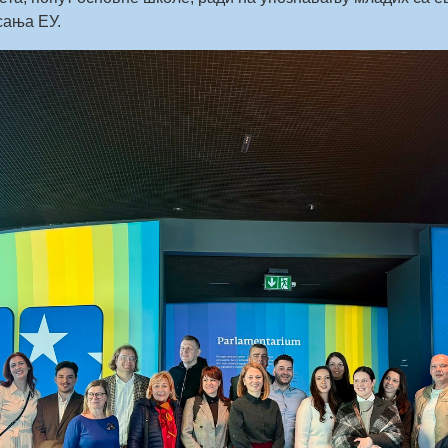
сања ЕУ.