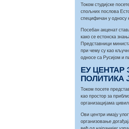
Током студијске посет
спољних послова Естони
специфичан у односу 
Посебан акценат стављ
како се естонска знањ
Представници министа
при чему су као кључн
односе са Русијом и п
ЕУ ЦЕНТАР
ПОЛИТИКА 
Током посете предста
као простор за прибл
организацијама цивил
Ови центри имају улог
организовање догађаја
већ од најранијег узр