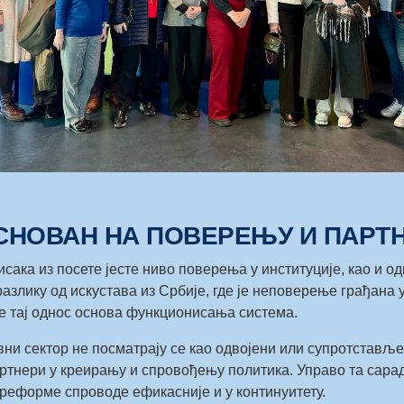
СНОВАН НА ПОВЕРЕЊУ И ПАРТ
исака из посете јесте ниво поверења у институције, као и од
разлику од искустава из Србије, где је неповерење грађана 
је тај однос основа функционисања система.
ни сектор не посматрају се као одвојени или супротставље
ртнери у креирању и спровођењу политика. Управо та сара
реформе спроводе ефикасније и у континуитету.