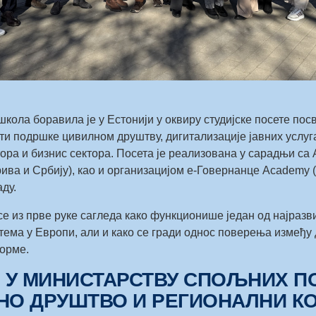
кола боравила је у Естонији у оквиру студијске посете по
ти подршке цивилном друштву, дигитализације јавних услу
ора и бизнис сектора. Посета је реализована у сарадњи са
ива и Србију), као и организацијом е-Говернанце Academy (
ду.
се из прве руке сагледа како функционише један од најразв
ема у Европи, али и како се гради однос поверења између 
форме.
 У МИНИСТАРСТВУ СПОЉНИХ ПО
ЛНО ДРУШТВО И РЕГИОНАЛНИ К