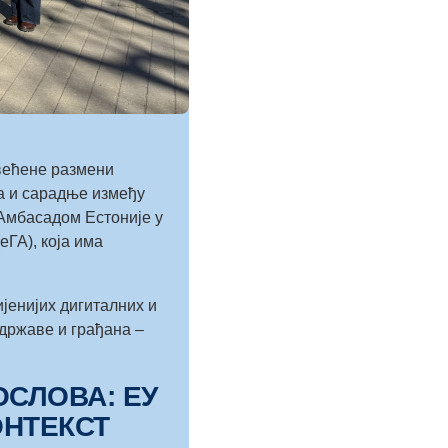
свећене размени
га и сарадње између
 Амбасадом Естоније у
еГА), која има
ијенијих дигиталних и
државе и грађана –
СЛОВА: ЕУ
ОНТЕКСТ