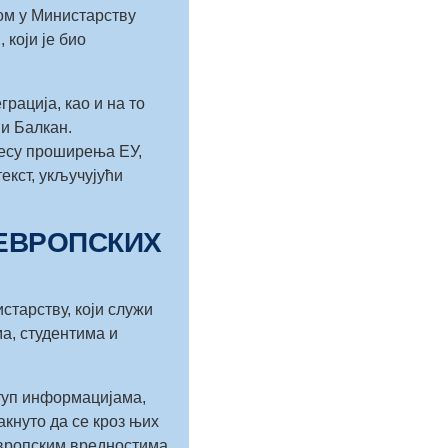
ом у Министарству
 који је био
рација, као и на то
и Балкан.
цесу проширења ЕУ,
екст, укључујући
 ЕВРОПСКИХ
старству, који служи
а, студентима и
ступ информацијама,
кнуто да се кроз њих
европским вредностима