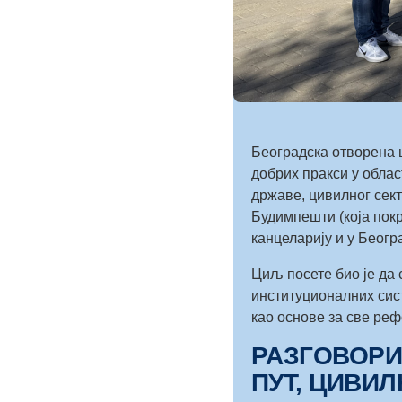
Београдска отворена ш
добрих пракси у облас
државе, цивилног сект
Будимпешти (која покр
канцеларију и у Београ
Циљ посете био је да 
институционалних сист
као основе за све ре
РАЗГОВОРИ
ПУТ, ЦИВИ