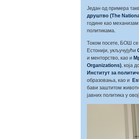
Један од примера такв
друштво (The National
године као механизам 
политикама.
Током посете, БОШ се 
Естонији, укључујући
и менторство, као и
Мр
Organizations)
,
која д
Институт за политичк
образовања, као и
Es
бави заштитом животн
јавних политика у овој