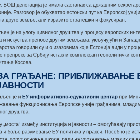
е, БОШ делегација је имала састанак са државним секретар
је. Разговор је обухватао естонски пут ка Европској унији,
на друге земље, али изразито стратешки и фокусиран.
ен је на улогу цивилног друштва у процесу европских интег
а и искуства преносе другим земљама, укључујући и Западн
рства говорили су и о изазовима које Естонија види у про
е препреке за Србију истакли комплексан геополитички конт
итање Косова.
 ЗА ГРАЂАНЕ: ПРИБЛИЖАВАЊЕ
ЈАВНОСТИ
вљен је и
ЕУ информативно-едукативни центар
при Мини
ижавање функционисања Европске уније грађанима, младим
ног друштва.
у „моста“ између институција и јавности – омогућавају при
 и боље разумевање ЕУ политика у пракси. Посебно је иста
аста, попут основне школе, ради на упознавању младих са 