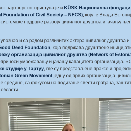
ог партнерског приступа је и
KÜSK Национална фондациј
 Foundation of Civil Society – NFCS)
, коју је Влада Естони
системске подршке развоју цивилног друштва и јачању њег
упознао и са радом различитих актера цивилног друштва и 
Good Deed Foundation
, која подржава друштвене иниција
ежу организација цивилног друштва (Network of Estonia
оприноси умрежавању и јачању капацитета организација. Б
е студије у Тартуу
, где су представљене праксе и пројекти
tonian Green Movement
једну од првих организација цивилн
е средине, са фокусом на подизање свести грађана, заштит
 области.