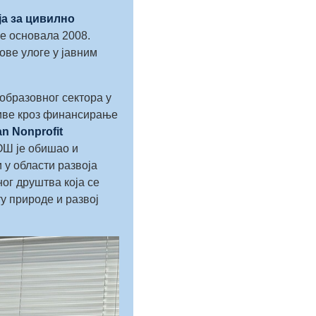
а за цивилно
је основала 2008.
ове улоге у јавним
образовног сектора у
тиве кроз финансирање
n Nonprofit
ОШ је обишао и
 у области развоја
ог друштва која се
у природе и развој