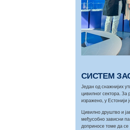
СИСТЕМ ЗА
Један од снажнијих ут
цивилног сектора. За 
изражено, у Естонији 
Цивилно друштво и јав
међусобно зависни па
доприносе томе да се 