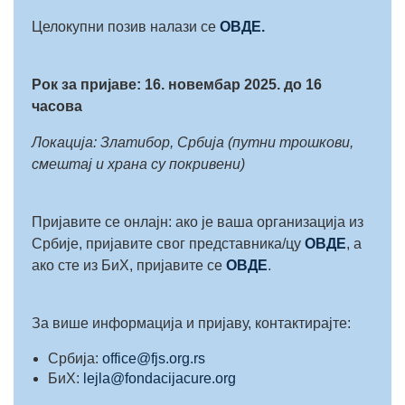
Целокупни позив налази се
ОВДЕ.
Рок за пријаве: 16. новембар 2025. до 16
часова
Локација: Златибор, Србија (путни трошкови,
смештај и храна су покривени)
Пријавите се онлајн: ако је ваша организација из
Србије, пријавите свог представника/цу
ОВДЕ
, а
ако сте из БиХ, пријавите се
ОВДЕ
.
За више информација и пријаву, контактирајте:
Србија:
office@fjs.org.rs
БиХ:
lejla@fondacijacure.org