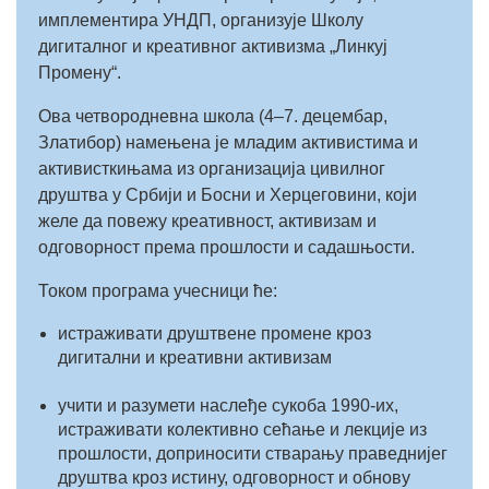
имплементира УНДП, организује Школу
дигиталног и креативног активизма „Линкуј
Промену“.
Ова четвородневна школа (4–7. децембар,
Златибор) намењена је младим активистима и
активисткињама из организација цивилног
друштва у Србији и Босни и Херцеговини, који
желе да повежу креативност, активизам и
одговорност према прошлости и садашњости.
Током програма учесници ће:
истраживати друштвене промене кроз
дигитални и креативни активизам
учити и разумети наслеђе сукоба 1990-их,
истраживати колективно сећање и лекције из
прошлости, доприносити стварању праведнијег
друштва кроз истину, одговорност и обнову