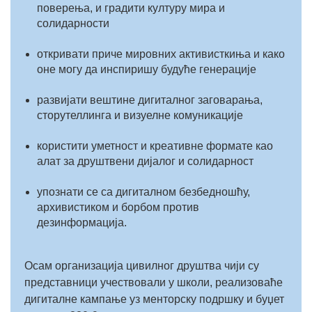
поверења, и градити културу мира и
солидарности
откривати приче мировних активисткиња и како
оне могу да инспиришу будуће генерације
развијати вештине дигиталног заговарања,
сторyтеллинга и визуелне комуникације
користити уметност и креативне формате као
алат за друштвени дијалог и солидарност
упознати се са дигиталном безбедношћу,
архивистиком и борбом против
дезинформација.
Осам организација цивилног друштва чији су
представници учествовали у школи, реализоваће
дигиталне кампање уз менторску подршку и буџет