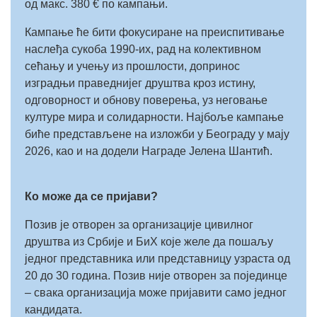
од макс. 380 € по кампањи.
Кампање ће бити фокусиране на преиспитивање
наслеђа сукоба 1990-их, рад на колективном
сећању и учењу из прошлости, допринос
изградњи праведнијег друштва кроз истину,
одговорност и обнову поверења, уз неговање
културе мира и солидарности. Најбоље кампање
биће представљене на изложби у Београду у мају
2026, као и на додели Награде Јелена Шантић.
Ко може да се пријави?
Позив је отворен за организације цивилног
друштва из Србије и БиХ које желе да пошаљу
једног представника или представницу узраста од
20 до 30 година. Позив није отворен за појединце
– свака организација може пријавити само једног
кандидата.