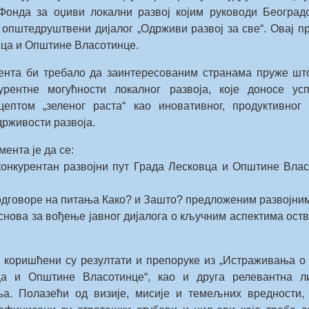
Фонда за оџиви локални развој којим руководи Београд
општедруштвени дијалог „Одрживи развој за све“. Овај про
ца и Општине Власотинце.
ента би требало да заинтересованим странама пруже што
урентне могућности локалног развоја, које доносе у
ептом „зеленог раста“ као иновативног, продуктивног
држивости развоја.
ента је да се:
конкурентан развојни пут Града Лесковца и Општине Вла
 одговоре на питања Како? и Зашто? предложеним развојним
основа за вођење јавног дијалога о кључним аспектима ост
 коришћени су резултати и препоруке из „Истраживања о
ца и Општине Власотинце“, као и друга релевантна ли
а. Полазећи од визије, мисије и темељних вредности,