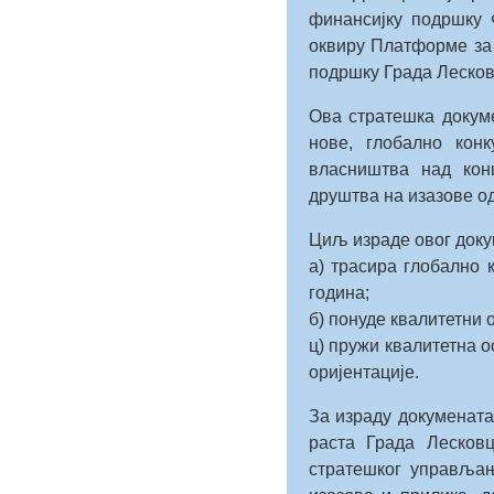
финансијку подршку 
оквиру Платформе за 
подршку Града Лесков
Ова стратешка докум
нове, глобално конк
власништва над конц
друштва на изазове о
Циљ израде овог докум
а) трасира глобално 
година;
б) понуде квалитетни
ц) пружи квалитетна 
оријентације.
За израду докумената
раста Града Лесков
стратешког управљањ