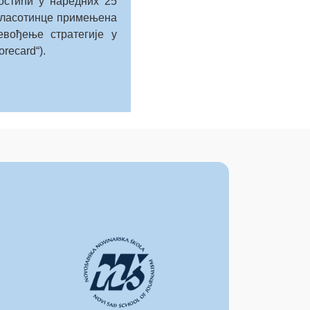
остићи у наредних 25
 Власотинце примењена
евођење стратегије у
recard“).