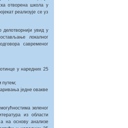
ска отворена школа у
јекат реализује се уз
 делотворнији увид у
спостављање локалног
 одговора савременог
сотинце у наредних 25
 путем;
варивања једне овакве
 могућностима зеленог
тература из области
 а на основу анализе