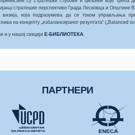
дефинисани су стратешки стубови и циљеви које треба д
звијању стратешке перспективе Града Лесковца и Општине
а визија, која подразумева да се током управљања пр
нива на концепту „избалансираног резултата“ („Balanced sco
и и у нашој секцији
Е-БИБЛИОТЕКА
.
ПАРТНЕРИ