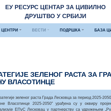
ЕУ РЕСУРС ЦЕНТАР ЗА ЦИВИЛНО
ДРУШТВО У СРБИЈИ
 ЦЕНТРИ
ВЕСТИ
ПОДРШКА
БАЗА Ц
ТЕГИЈЕ ЗЕЛЕНОГ РАСТА ЗА ГР
НУ ВЛАСОТИНЦЕ
атегије зеленог раста Града Лесковца за период 2025-2050“
ине Власотинце 2025-2050” урађена су у оквиру про
лизује ЕПуС Лесковац у партнерству са удружењем „Руј