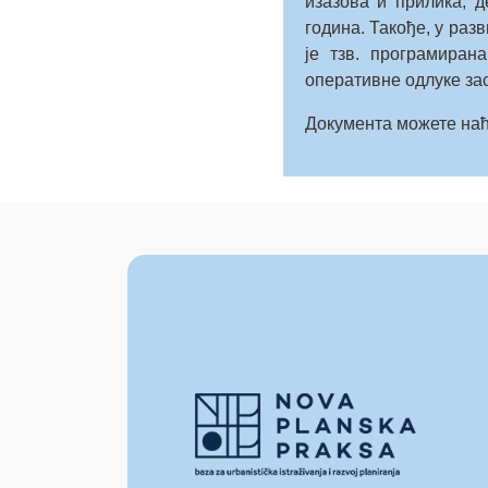
изазова и прилика, 
година. Такође, у ра
је тзв. програмиран
оперативне одлуке зас
Документа можете наћ