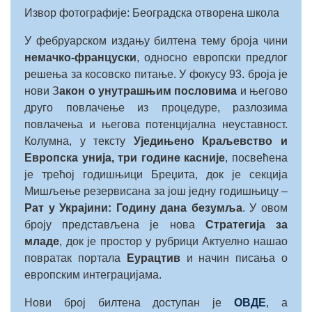
Извор фотографије: Београдска отворена школа
У фебруарском издању билтена тему броја чини
немачко-француски
, односно европски предлог
решења за косовско питање. У фокусу 93. броја је
нови З
акон о унутрашњим пословима
и његово
друго повлачење из процедуре, разлозима
повлачења и његова потенцијална неуставност.
Колумна, у тексту
Уједињено Краљевство и
Европска унија, три године касније
, посвећена
је трећој годишњици Бреџита, док је секција
Мишљење резервисана за још једну годишњицу –
Рат у Украјини: Годину дана безумља
. У овом
броју представљена је нова
Стратегија за
младе
, док је простор у рубрици Актуелно нашао
повратак портала
Еурацтив
и начин писања о
европским интеграцијама.
Нови број билтена доступан је
ОВДЕ
, а