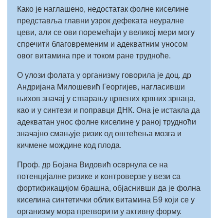
Како је наглашено, недостатак фолне киселине
представља главни узрок дефеката неуралне
цеви, али се ови поремећаји у великој мери могу
спречити благовременим и адекватним уносом
овог витамина пре и током ране трудноће.
О улози фолата у организму говорила је доц. др
Андријана Милошевић Георгијев, нагласивши
њихов значај у стварању црвених крвних зрнаца,
као и у синтези и поправци ДНК. Она је истакла да
адекватан унос фолне киселине у раној трудноћи
значајно смањује ризик од оштећења мозга и
кичмене мождине код плода.
Проф. др Бојана Видовић осврнула се на
потенцијалне ризике и контроверзе у вези са
фортификацијом брашна, објаснивши да је фолна
киселина синтетички облик витамина Б9 који се у
организму мора претворити у активну форму.