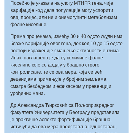
Посебно је указала на улогу MTHFR гена, чије
варијације код дела популације могу успорити
овај процес, али не и онемогућити метаболизам
фолне киселине.
Према проценама, између 30 и 40 одсто људи има
блаже варијације овог гена, док код 10 до 15 одсто
постоји израженије смањење активности ензима.
Ипак, наглашено је да су количине фолне
киселине које се додају у брашно строго
контролисане, те се ова мера, која се већ
деценијама примењује у бројним земљама,
сматра безбедном и ефикасном у превенцији
урођених мана.
Др Александра Ћирковић са Пољопривредног
факултета Универзитета у Београду представила
је практичне аспекте фортификације брашна,
истичући да ова мера представља једноставан,