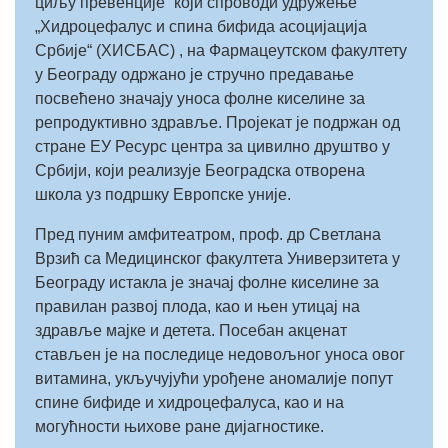
циљу превенције“ који спроводи удружење
„Хидроцефалус и спина бифида асоцијација
Србије“ (ХИСБАС) , на Фармацеутском факултету
у Београду одржано је стручно предавање
посвећено значају уноса фолне киселине за
репродуктивно здравље. Пројекат је подржан од
стране ЕУ Ресурс центра за цивилно друштво у
Србији, који реализује Београдска отворена
школа уз подршку Европске уније.
Пред пуним амфитеатром, проф. др Светлана
Врзић са Медицинског факултета Универзитета у
Београду истакла је значај фолне киселине за
правилан развој плода, као и њен утицај на
здравље мајке и детета. Посебан акценат
стављен је на последице недовољног уноса овог
витамина, укључујући урођене аномалије попут
спине бифиде и хидроцефалуса, као и на
могућности њихове ране дијагностике.