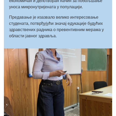
економичан и делотворан начин за побољшање
уноса микронутријената у популацији.
Предавање је изазвало велико интересовање
студената, потврђујући значај едукације будућих
здравствених радника о превентивним мерама у
области јавног здравља.