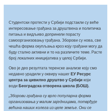
Студентски протести у Србији подстакли су веће
интересовање грађана за друштвена и политичка
питања и видљиво допринели порасту
самоорганизовању грађана. Зборови су нова, све
чешћа форма окупљања кроз коју грађани могу да
буду стално активни и то на различите теме. Расте
број локалних иницијатива у целој Србији.
Ово је део резултата теренске анализе коју смо
недавно урадили у оквиру нашег
ЕУ Ресурс
центра за цивилно друштво
у Србији
који
води
Београдска отворена школа (БОШ).
„Зборови грађана су врло популарна форма
организовања у малим заједницама, потврђује
већина наших колега из целе земље. Они се