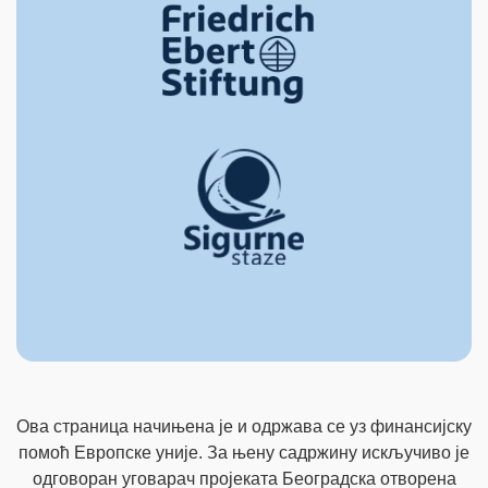
Ова страница начињена је и одржава се уз финансијску
помоћ Европске уније. За њену садржину искључиво је
одговоран уговарач пројеката Београдска отворена