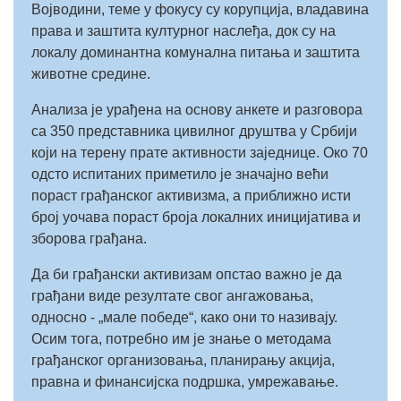
Војводини, теме у фокусу су корупција, владавина
права и заштита културног наслеђа, док су на
локалу доминантна комунална питања и заштита
животне средине.
Анализа је урађена на основу анкете и разговора
са 350 представника цивилног друштва у Србији
који на терену прате активности заједнице. Око 70
одсто испитаних приметило је значајно већи
пораст грађанског активизма, а приближно исти
број уочава пораст броја локалних иницијатива и
зборова грађана.
Да би грађански активизам опстао важно је да
грађани виде резултате свог ангажовања,
односно - „мале победе“, како они то називају.
Осим тога, потребно им је знање о методама
грађанског организовања, планирању акција,
правна и финансијска подршка, умрежавање.