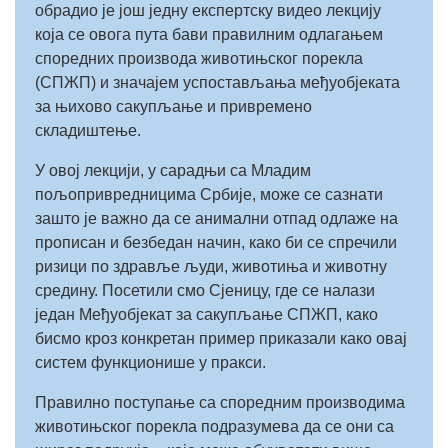
обрадио је још једну експертску видео лекцију
која се овога пута бави правилним одлагањем
споредних производа животињског порекла
(СПЖП) и значајем успостављања међуобјеката
за њихово сакупљање и привремено
складиштење.
У овој лекцији, у сарадњи са Младим
пољопривредницима Србије, може се сазнати
зашто је важно да се анимални отпад одлаже на
прописан и безбедан начин, како би се спречили
ризици по здравље људи, животиња и животну
средину. Посетили смо Сјеницу, где се налази
један Међуобјекат за сакупљање СПЖП, како
бисмо кроз конкретан пример приказали како овај
систем функционише у пракси.
Правилно поступање са споредним производима
животињског порекла подразумева да се они са