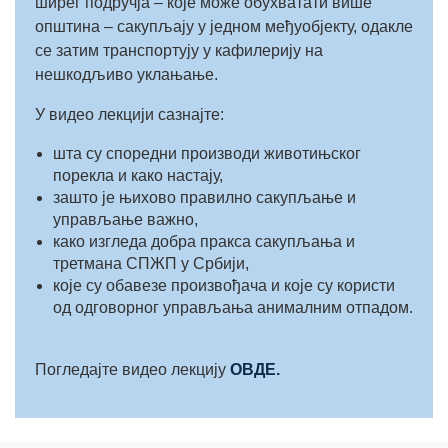
ширег подручја – које може обухватати више
општина – сакупљају у једном међуобјекту, одакле
се затим транспортују у кафилерију на
нешкодљиво уклањање.
У видео лекцији сазнајте:
шта су споредни производи животињског
порекла и како настају,
зашто је њихово правилно сакупљање и
управљање важно,
како изгледа добра пракса сакупљања и
третмана СПЖП у Србији,
које су обавезе произвођача и које су користи
од одговорног управљања анималним отпадом.
Погледајте видео лекцију
ОВДЕ.